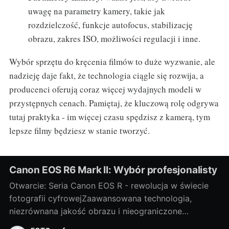
uwagę na parametry kamery, takie jak
rozdzielczość, funkcje autofocus, stabilizację
obrazu, zakres ISO, możliwości regulacji i inne.
Wybór sprzętu do kręcenia filmów to duże wyzwanie, ale
nadzieję daje fakt, że technologia ciągle się rozwija, a
producenci oferują coraz więcej wydajnych modeli w
przystępnych cenach. Pamiętaj, że kluczową rolę odgrywa
tutaj praktyka - im więcej czasu spędzisz z kamerą, tym
lepsze filmy będziesz w stanie tworzyć.
Canon EOS R6 Mark II: Wybór profesjonalisty
Otwarcie: Seria Canon EOS R - rewolucja w świecie
fotografii cyfrowejZaawansowana technologia,
niezrównana jakość obrazu i nieograniczone
możliwości twórcze - to wszystko oferuje nam