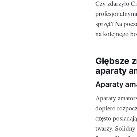
Czy zdarzyło Ci
profesjonalnym
sprzęt? Na pocz
na kolejnego bo
Głębsze z
aparaty a
Aparaty am
Aparaty amators
dopiero rozpocz
często posiadaj
twarzy. Solidny