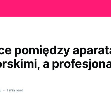
ce pomiędzy aparat
rskimi, a profesjon
3
•
1 min read