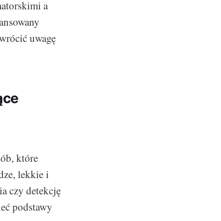
matorskimi a
wansowany
zwrócić uwagę
ące
ób, które
ze, lekkie i
ia czy detekcję
mieć podstawy