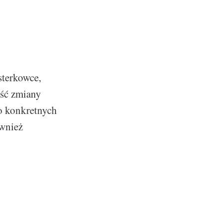
sterkowce,
ość zmiany
o konkretnych
ównież