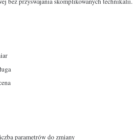
owej bez przyswajania skomplikowanych technikalii.
iar
ługa
cena
liczba parametrów do zmiany