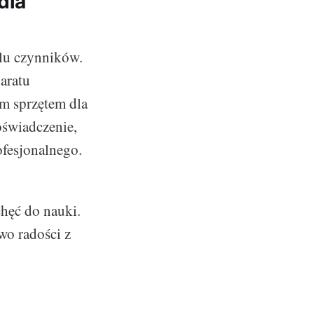
dla
lu czynników.
paratu
ym sprzętem dla
oświadczenie,
ofesjonalnego.
chęć do nauki.
wo radości z