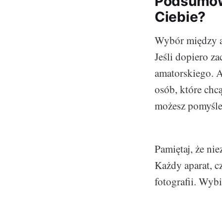
Podsumowa
Ciebie?
Wybór między a
Jeśli dopiero z
amatorskiego. Ap
osób, które chc
możesz pomyśleć
Pamiętaj, że nie
Każdy aparat, c
fotografii. Wybi