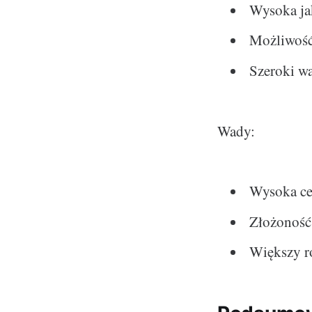
Wysoka ja
Możliwość
Szeroki wa
Wady:
Wysoka c
Złożoność
Większy r