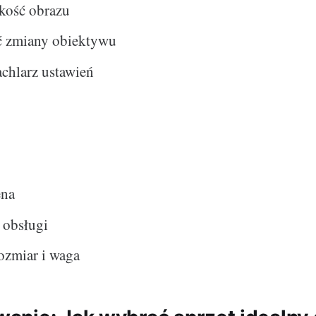
kość obrazu
 zmiany obiektywu
chlarz ustawień
ena
 obsługi
ozmiar i waga