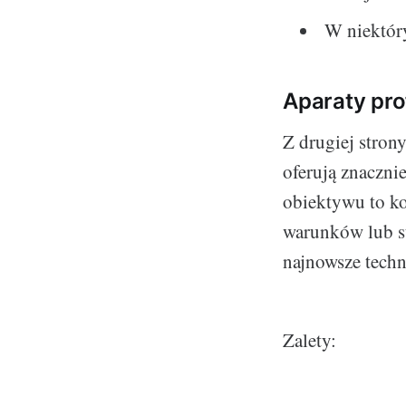
W niektór
Aparaty pro
Z drugiej strony
oferują znaczni
obiektywu to ko
warunków lub s
najnowsze techn
Zalety: