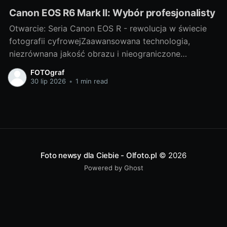
Canon EOS R6 Mark II: Wybór profesjonalisty
Otwarcie: Seria Canon EOS R - rewolucja w świecie
fotografii cyfrowejZaawansowana technologia,
niezrównana jakość obrazu i nieograniczone
możliwości twórcze - to wszystko oferuje nam
FOTOgraf
wspaniała seria Canon EOS R. Niewątpliwie jest to
30 lip 2026
•
1 min read
rewolucja w świecie fotografii cyfrowej, która
każdego dnia nas zaskakuje pełną paletą możliwości.
W tej serii szczególnie wyróżnia
Foto newsy dla Ciebie - Olfoto.pl
© 2026
Powered by Ghost