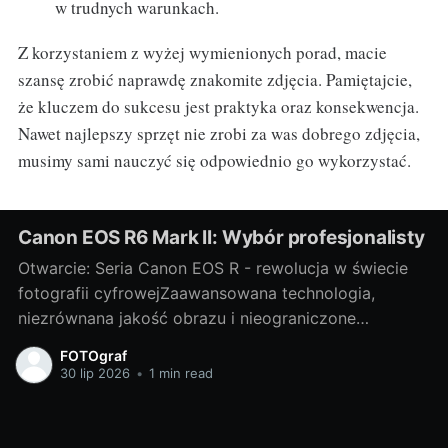
w trudnych warunkach.
Z korzystaniem z wyżej wymienionych porad, macie
szansę zrobić naprawdę znakomite zdjęcia. Pamiętajcie,
że kluczem do sukcesu jest praktyka oraz konsekwencja.
Nawet najlepszy sprzęt nie zrobi za was dobrego zdjęcia,
musimy sami nauczyć się odpowiednio go wykorzystać.
Canon EOS R6 Mark II: Wybór profesjonalisty
Otwarcie: Seria Canon EOS R - rewolucja w świecie
fotografii cyfrowejZaawansowana technologia,
niezrównana jakość obrazu i nieograniczone
możliwości twórcze - to wszystko oferuje nam
FOTOgraf
wspaniała seria Canon EOS R. Niewątpliwie jest to
30 lip 2026
•
1 min read
rewolucja w świecie fotografii cyfrowej, która
każdego dnia nas zaskakuje pełną paletą możliwości.
W tej serii szczególnie wyróżnia