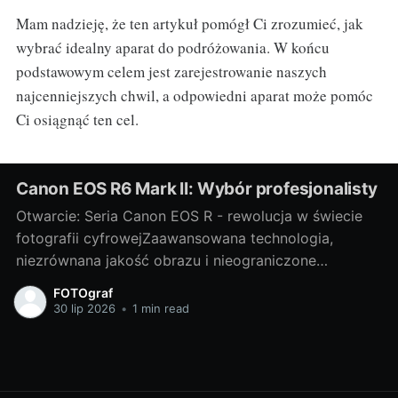
Mam nadzieję, że ten artykuł pomógł Ci zrozumieć, jak
wybrać idealny aparat do podróżowania. W końcu
podstawowym celem jest zarejestrowanie naszych
najcenniejszych chwil, a odpowiedni aparat może pomóc
Ci osiągnąć ten cel.
Canon EOS R6 Mark II: Wybór profesjonalisty
Otwarcie: Seria Canon EOS R - rewolucja w świecie
fotografii cyfrowejZaawansowana technologia,
niezrównana jakość obrazu i nieograniczone
możliwości twórcze - to wszystko oferuje nam
FOTOgraf
wspaniała seria Canon EOS R. Niewątpliwie jest to
30 lip 2026
•
1 min read
rewolucja w świecie fotografii cyfrowej, która
każdego dnia nas zaskakuje pełną paletą możliwości.
W tej serii szczególnie wyróżnia