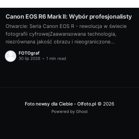
Canon EOS R6 Mark II: Wybór profesjonalisty
Otwarcie: Seria Canon EOS R - rewolucja w świecie
fotografii cyfrowejZaawansowana technologia,
niezrównana jakość obrazu i nieograniczone
możliwości twórcze - to wszystko oferuje nam
FOTOgraf
wspaniała seria Canon EOS R. Niewątpliwie jest to
30 lip 2026
•
1 min read
rewolucja w świecie fotografii cyfrowej, która
każdego dnia nas zaskakuje pełną paletą możliwości.
W tej serii szczególnie wyróżnia
Foto newsy dla Ciebie - Olfoto.pl
© 2026
Powered by Ghost