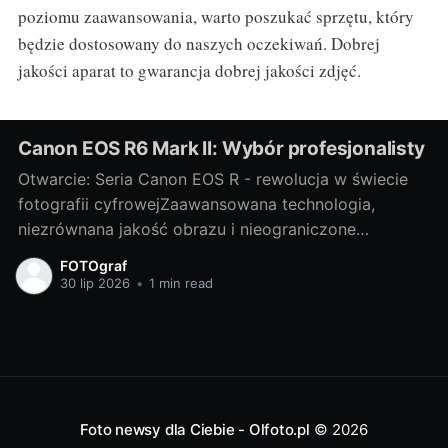
poziomu zaawansowania, warto poszukać sprzętu, który
będzie dostosowany do naszych oczekiwań. Dobrej
jakości aparat to gwarancja dobrej jakości zdjęć.
Canon EOS R6 Mark II: Wybór profesjonalisty
Otwarcie: Seria Canon EOS R - rewolucja w świecie
fotografii cyfrowejZaawansowana technologia,
niezrównana jakość obrazu i nieograniczone
możliwości twórcze - to wszystko oferuje nam
FOTOgraf
wspaniała seria Canon EOS R. Niewątpliwie jest to
30 lip 2026
•
1 min read
rewolucja w świecie fotografii cyfrowej, która
każdego dnia nas zaskakuje pełną paletą możliwości.
W tej serii szczególnie wyróżnia
Foto newsy dla Ciebie - Olfoto.pl
© 2026