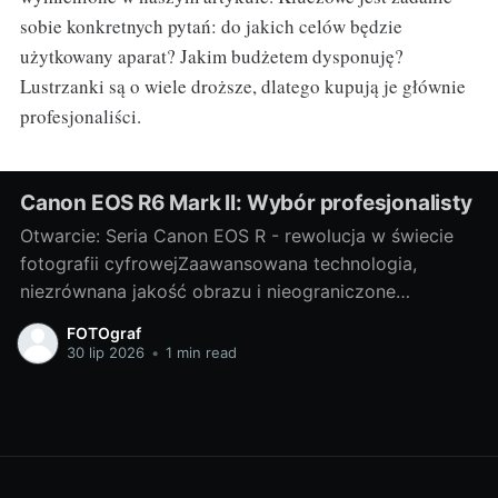
sobie konkretnych pytań: do jakich celów będzie
użytkowany aparat? Jakim budżetem dysponuję?
Lustrzanki są o wiele droższe, dlatego kupują je głównie
profesjonaliści.
Canon EOS R6 Mark II: Wybór profesjonalisty
Otwarcie: Seria Canon EOS R - rewolucja w świecie
fotografii cyfrowejZaawansowana technologia,
niezrównana jakość obrazu i nieograniczone
możliwości twórcze - to wszystko oferuje nam
FOTOgraf
wspaniała seria Canon EOS R. Niewątpliwie jest to
30 lip 2026
•
1 min read
rewolucja w świecie fotografii cyfrowej, która
każdego dnia nas zaskakuje pełną paletą możliwości.
W tej serii szczególnie wyróżnia