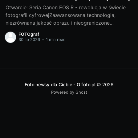
Otwarcie: Seria Canon EOS R - rewolucja w świecie
fotografii cyfrowejZaawansowana technologia,
niezrównana jakość obrazu i nieograniczone
możliwości twórcze - to wszystko oferuje nam
FOTOgraf
wspaniała seria Canon EOS R. Niewątpliwie jest to
30 lip 2026
•
1 min read
rewolucja w świecie fotografii cyfrowej, która
każdego dnia nas zaskakuje pełną paletą możliwości.
W tej serii szczególnie wyróżnia
Foto newsy dla Ciebie - Olfoto.pl
© 2026
Powered by Ghost