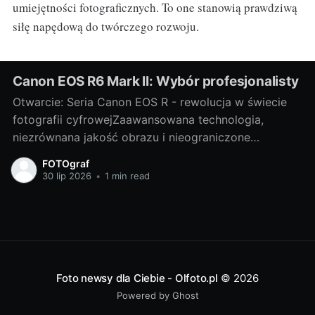
umiejętności fotograficznych. To one stanowią prawdziwą
siłę napędową do twórczego rozwoju.
Canon EOS R6 Mark II: Wybór profesjonalisty
Otwarcie: Seria Canon EOS R - rewolucja w świecie
fotografii cyfrowejZaawansowana technologia,
niezrównana jakość obrazu i nieograniczone
możliwości twórcze - to wszystko oferuje nam
FOTOgraf
wspaniała seria Canon EOS R. Niewątpliwie jest to
30 lip 2026
•
1 min read
rewolucja w świecie fotografii cyfrowej, która
każdego dnia nas zaskakuje pełną paletą możliwości.
W tej serii szczególnie wyróżnia
Foto newsy dla Ciebie - Olfoto.pl
© 2026
Powered by Ghost