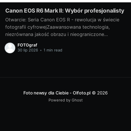
Canon EOS R6 Mark II: Wybór profesjonalisty
Otwarcie: Seria Canon EOS R - rewolucja w świecie
fotografii cyfrowejZaawansowana technologia,
niezrównana jakość obrazu i nieograniczone
możliwości twórcze - to wszystko oferuje nam
FOTOgraf
wspaniała seria Canon EOS R. Niewątpliwie jest to
30 lip 2026
•
1 min read
rewolucja w świecie fotografii cyfrowej, która
każdego dnia nas zaskakuje pełną paletą możliwości.
W tej serii szczególnie wyróżnia
Foto newsy dla Ciebie - Olfoto.pl
© 2026
Powered by Ghost